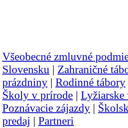
Všeobecné zmluvné podmi
Slovensku
|
Zahraničné táb
prázdniny
|
Rodinné tábory
Školy v prírode
|
Lyžiarske
Poznávacie zájazdy
|
Školsk
predaj
|
Partneri