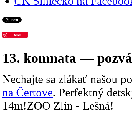
CK Slniečko na Faceboo
Save
13. komnata — pozvá
Nechajte sa zlákať našou p
na Čertove
. Perfektný dets
14m!ZOO Zlín - Lešná!